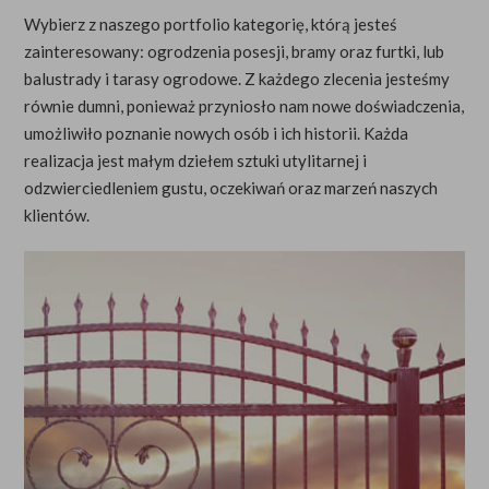
WYCENA
Wybierz z naszego portfolio kategorię, którą jesteś
zainteresowany: ogrodzenia posesji, bramy oraz furtki, lub
KONTAKT
balustrady i tarasy ogrodowe. Z każdego zlecenia jesteśmy
równie dumni, ponieważ przyniosło nam nowe doświadczenia,
+48 785 289 511
+49 1746038955
umożliwiło poznanie nowych osób i ich historii. Każda
realizacja jest małym dziełem sztuki utylitarnej i
odzwierciedleniem gustu, oczekiwań oraz marzeń naszych
klientów.