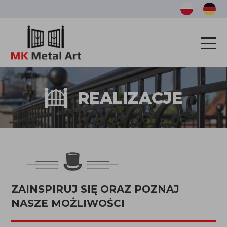
OFERTA
REALIZACJE
TARASY
REALIZACJE
KATALOG
ZAINSPIRUJ SIĘ ORAZ POZNAJ
BAZA WIEDZY
NASZE MOŻLIWOŚCI