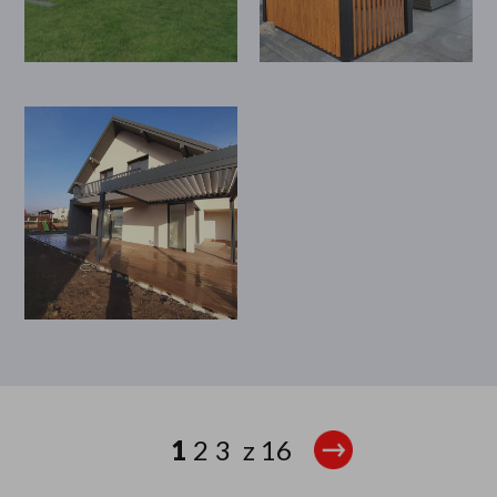
1
2
3
z
16