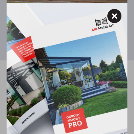
WYCENA
KONTAKT
+48 785 289 511
+49 1746038955
POWRÓT