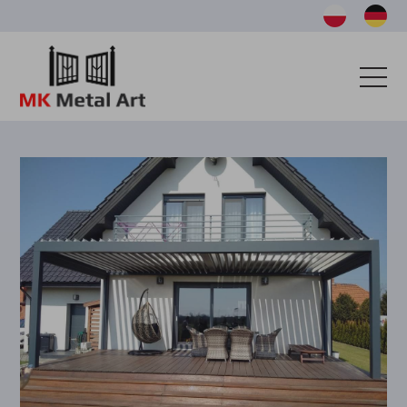
OFERTA
TARASY
REALIZACJE
KATALOG
BAZA WIEDZY