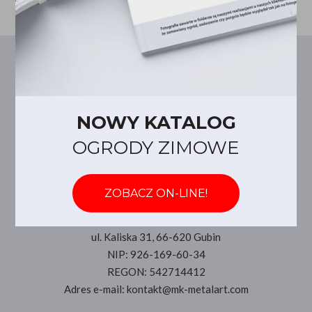
NOWY KATALOG
OGRODY ZIMOWE
ZOBACZ ON-LINE!
Dane firmowe
MK Metal Art Kosiński & Opara s.c.
ul. Kaliska 31, 66-620 Gubin
NIP: 926-169-60-34
REGON: 542714412
Adres e-mail: kontakt@mk-metalart.com