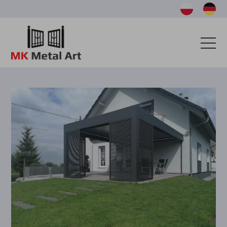
OFERTA
TARASY
REALIZACJE
KATALOG
BAZA WIEDZY