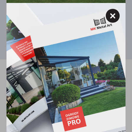
WYCENA
KONTAKT
+48 785 289 511
+49 1746038955
POWRÓT