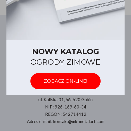
NOWY KATALOG
OGRODY ZIMOWE
ZOBACZ ON-LINE!
Dane firmowe
MK Metal Art Kosiński & Opara s.c.
ul. Kaliska 31, 66-620 Gubin
NIP: 926-169-60-34
REGON: 542714412
Adres e-mail: kontakt@mk-metalart.com